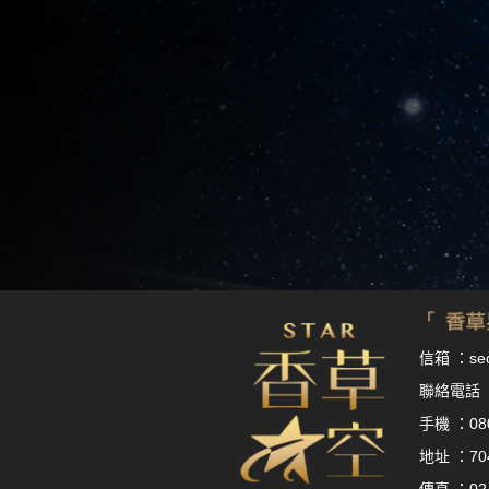
信箱 ：
se
聯絡電話 
手機 ：
08
地址 ：7