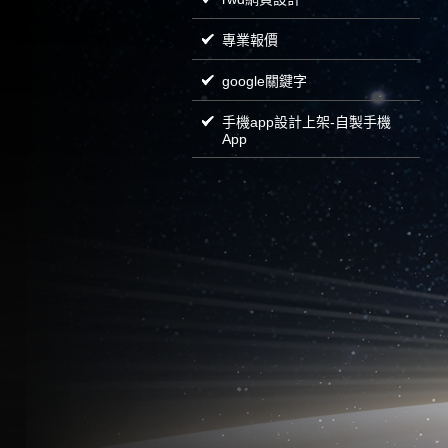
專業報價
google關鍵字
手機app設計上架-自製手機
App